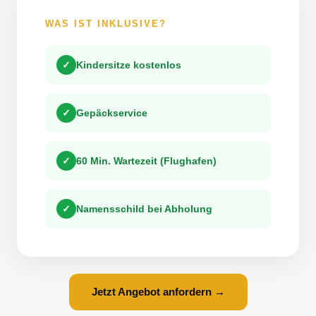
WAS IST INKLUSIVE?
✓
Kindersitze kostenlos
✓
Gepäckservice
✓
60 Min. Wartezeit (Flughafen)
✓
Namensschild bei Abholung
Jetzt Angebot anfordern →