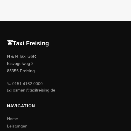
🚖
Taxi
Freising
N & N Taxi GbR
Eisvogelweg 2
85356 Freising
📞 0151 4162 0000
✉️ osman@taxifreising.de
NAVIGATION
Home
Leistungen