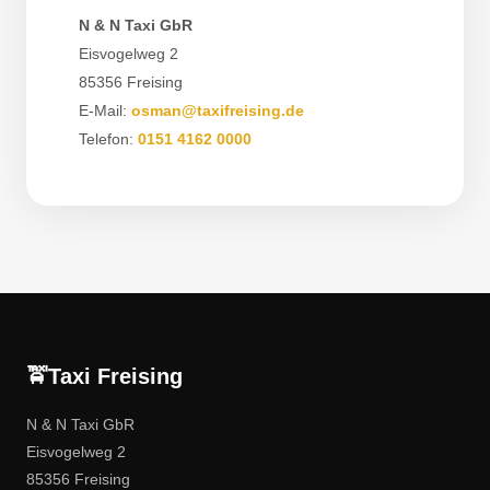
N & N Taxi GbR
Eisvogelweg 2
85356 Freising
E-Mail:
osman@taxifreising.de
Telefon:
0151 4162 0000
🚖
Taxi
Freising
N & N Taxi GbR
Eisvogelweg 2
85356 Freising