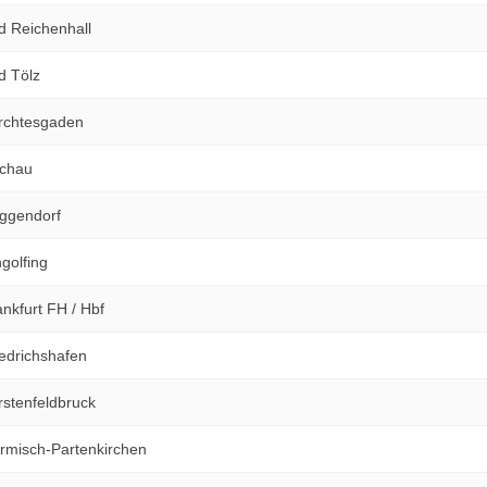
 Reichenhall
d Tölz
rchtesgaden
achau
ggendorf
golfing
nkfurt FH / Hbf
edrichshafen
stenfeldbruck
rmisch-Partenkirchen