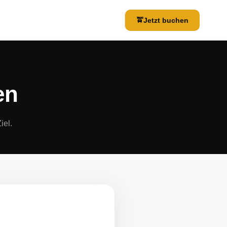
🚖
Jetzt buchen
en
iel.