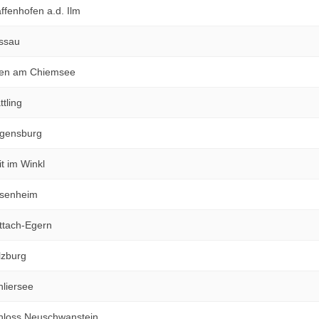
fenhofen a.d. Ilm
ssau
ien am Chiemsee
tling
gensburg
t im Winkl
osenheim
ttach-Egern
lzburg
liersee
hloss Neuschwanstein