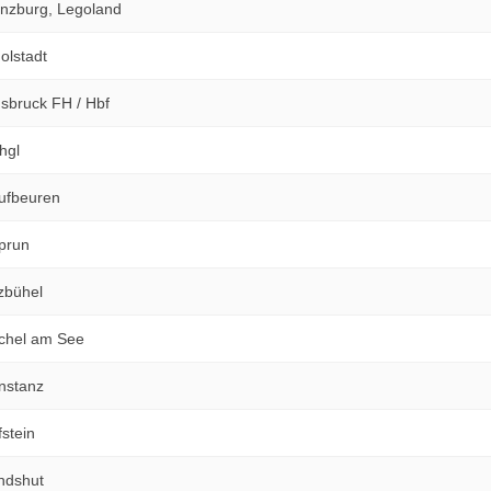
nzburg, Legoland
olstadt
sbruck FH / Hbf
hgl
ufbeuren
prun
zbühel
chel am See
nstanz
stein
ndshut