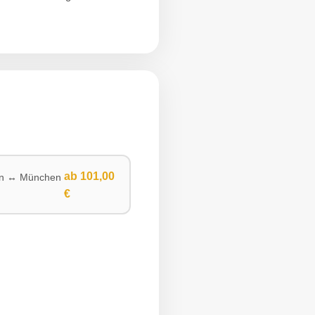
ab 101,00
en ↔ München
€