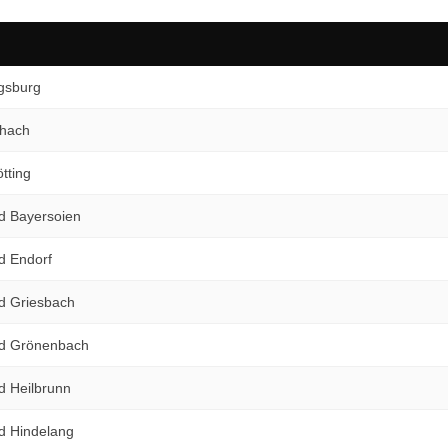
gsburg
chach
tting
d Bayersoien
d Endorf
d Griesbach
ad Grönenbach
d Heilbrunn
d Hindelang